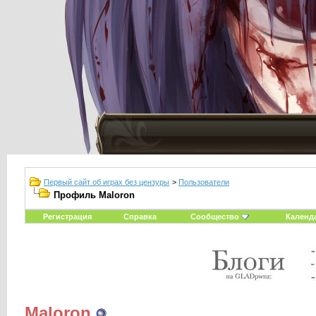
Первый сайт об играх без цензуры
>
Пользователи
Профиль Maloron
Регистрация
Справка
Сообщество
Календ
Maloron