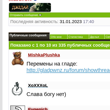
Отправить сообщение
Последняя активность:
31.01.2023
17:40
Публичные сообщения
Обо мне
Статистика
Друзья
Св
Показано с 1 по
10
из
335
публичных сообще
MishkaPlushka
Перемены на гладе:
http://gladpwnz.ru/forum/showthre
XoXXXoL
Слава богу нет)
Evgenich