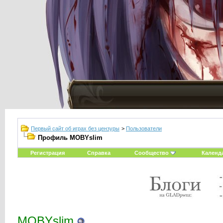
Первый сайт об играх без цензуры
>
Пользователи
Профиль MOBYslim
Регистрация
Справка
Сообщество
Календ
MOBYslim