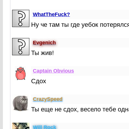
WhatTheFuck?
Ну че там ты где уебок потерялс
Evgenich
Ты жив!
Captain Obvious
Сдох
CrаzySpeed
Ты еще не сдох, весело тебе одн
Will Rock