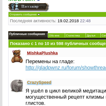
Отправить сообщение
Последняя активность:
19.02.2018
22:48
Публичные сообщения
Обо мне
Статистика
Друзья
Св
Показано с 1 по
10
из
598
публичных сообще
MishkaPlushka
Перемены на гладе:
http://gladpwnz.ru/forum/showthre
CrаzySpeed
Я ушёл в цикл великой медитац
могущественный рецепт клизмы 
глистов.