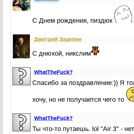
С Днем рождения, пиздюк
Дмитрий Зацепин
С днюхой, никслим
WhatTheFuck?
Спасибо за поздравление:)) Я т
хочу, но не получается чего то
WhatTheFuck?
Ты что-то путаешь. lol "Air 3" - не