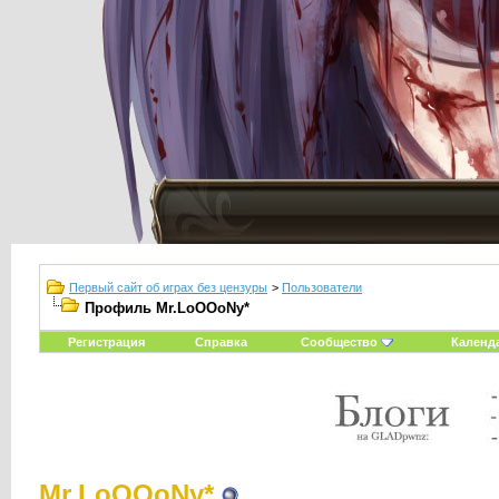
Первый сайт об играх без цензуры
>
Пользователи
Профиль Mr.LoOOoNy*
Регистрация
Справка
Сообщество
Календ
Mr.LoOOoNy*