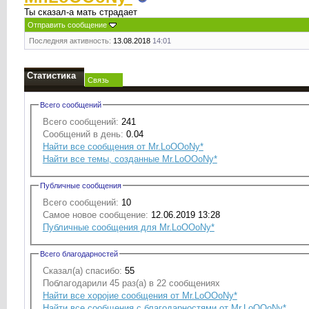
Ты сказал-а мать страдает
Отправить сообщение
Последняя активность:
13.08.2018
14:01
Статистика
Связь
Всего сообщений
Всего сообщений:
241
Сообщений в день:
0.04
Найти все сообщения от Mr.LoOOoNy*
Найти все темы, созданные Mr.LoOOoNy*
Публичные сообщения
Всего сообщений:
10
Самое новое сообщение:
12.06.2019 13:28
Публичные сообщения для Mr.LoOOoNy*
Всего благодарностей
Сказал(а) спасибо:
55
Поблагодарили 45 раз(а) в 22 сообщениях
Найти все хоројие сообщения от Mr.LoOOoNy*
Найти все сообщения с благодарностями от Mr.LoOOoNy*