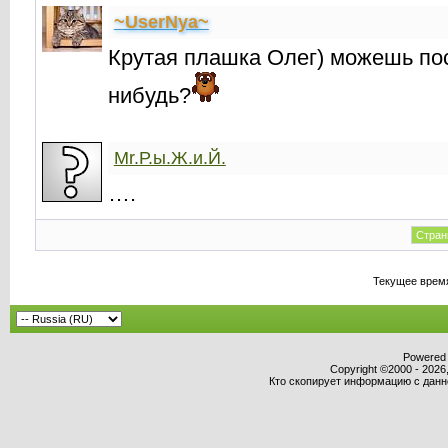
~UserNya~
Крутая плашка Олег) можешь пос
нибудь?
Mr.Р.ы.Ж.и.Й.
….
Стран
Текущее врем
Powered b
Copyright ©2000 - 2026,
Кто скопирует информацию с данног