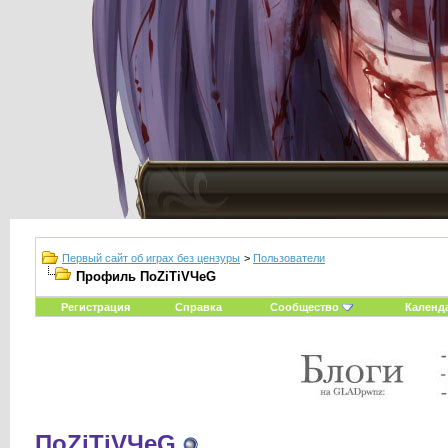
Первый сайт об играх без цензуры
>
Пользователи
Профиль ПоZiTiVЧeG
Регистрация
Справка
Сообщество
Календ
ПоZiTiVЧeG