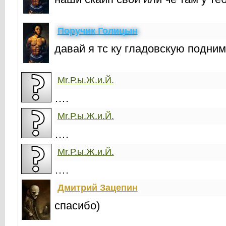
Поручик Голицын
давай я тс ку гладовскую подним
Mr.Р.ы.Ж.и.Й.
….
Mr.Р.ы.Ж.и.Й.
….
Mr.Р.ы.Ж.и.Й.
….
Дмитрий Зацепин
спасибо)