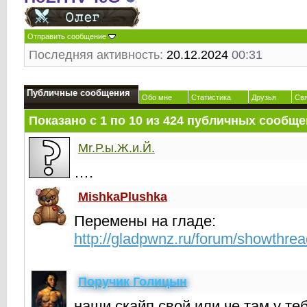
Отправить сообщение
Последняя активность:
20.12.2024
00:31
Публичные сообщения
Обо мне
Статистика
Друзья
Св
Показано с 1 по
10
из
424
публичных сообще
Mr.Р.ы.Ж.и.Й.
….
MishkaPlushka
Перемены на гладе:
http://gladpwnz.ru/forum/showthre
Поручик Голицын
наши скайп свой или че там у те