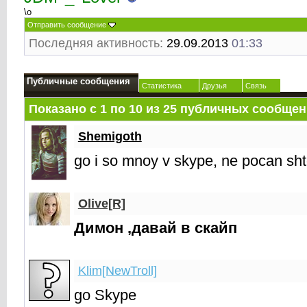
\o
Отправить сообщение
Последняя активность:
29.09.2013
01:33
Публичные сообщения
Статистика
Друзья
Связь
Показано с 1 по
10
из
25
публичных сообщен
Shemigoth
go i so mnoy v skype, ne pocan sht
Olive[R]
Димон ,давай в скайп
Klim[NewTroll]
go Skype