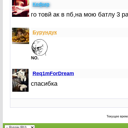
Кефир
го товй ак в пб,на мою батлу 3 
Бурундук
Req1mForDream
спасибка
Текущее врем