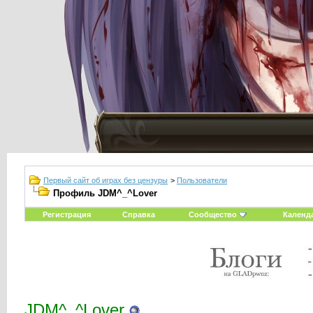
Первый сайт об играх без цензуры
>
Пользователи
Профиль JDM^_^Lover
Регистрация
Справка
Сообщество
Календ
JDM^_^Lover