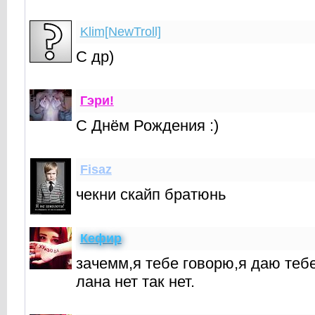
Klim[NewTroll]
C др)
Гэри!
С Днём Рождения :)
Fisaz
чекни скайп братюнь
Кефир
зачемм,я тебе говорю,я даю тебе
лана нет так нет.