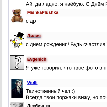
Ай, да ладно, я наёбую. С Днём
MishkaPlushka
с др
Лилия
с днем рождения! Будь счастлив! 
Evgenich
Я уже говорил, что твое фото в
Wolli
Таинственный чел :)
Всегда твои поржаки вижу, но по
Лесбиянка