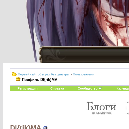
Первый сайт об играх без цензуры
>
Пользователи
Профиль DI{rik}MA
Регистрация
Справка
Сообщество
Календ
DI{rik}MA