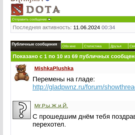
Отправить сообщение
Последняя активность:
11.06.2024
00:34
Публичные сообщения
Обо мне
Статистика
Друзья
Св
Показано с 1 по
10
из
69
публичных сообщен
MishkaPlushka
Перемены на гладе:
http://gladpwnz.ru/forum/showthre
Mr.Р.ы.Ж.и.Й.
С прошедшим днём тебя поздрав
перехотел.