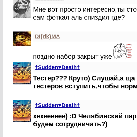
Мне вот просто интересно,ты ст
сам фоткал аль спиздил где?
DI{rik}MA
поздно набор закрыт уже
†Sudden♥Death†
Тестер??? Круто) Слушай,а ща
тестеров вступить,чтобы нор
†Sudden♥Death†
хехееееее) :D Челябинский пар
будем сотрудничать?)