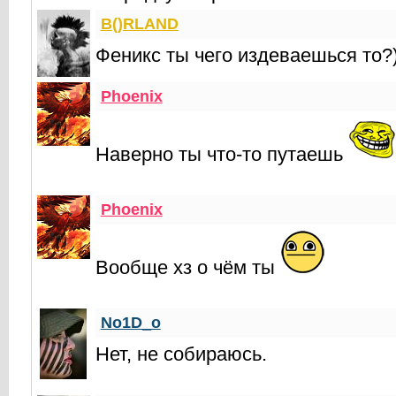
B()RLAND
Феникс ты чего издеваешься то?
Phoenix
Наверно ты что-то путаешь
Phoenix
Вообще хз о чём ты
No1D_o
Нет, не собираюсь.