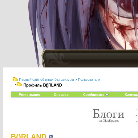
Первый сайт об играх без цензуры
>
Пользователи
Профиль B()RLAND
Регистрация
Справка
Сообщество
Календ
B()RLAND