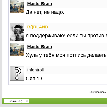
MasterBrain
Да нет, не надо.
B()RLAND
я поддерживаю! если ты против 
MasterBrain
Хуль у тебя моя потпись делаеть
Infentroll
Сяп :D
Текущее врем