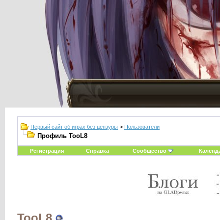
Первый сайт об играх без цензуры
>
Пользователи
Профиль TooL8
Регистрация
Справка
Сообщество
Календ
TooL8