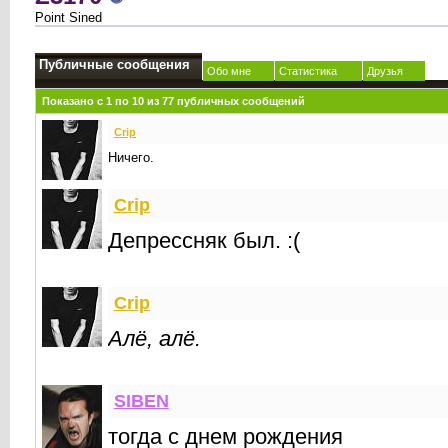
Point Sined
Публичные сообщения
Обо мне
Статистика
Друзья
Показано с 1 по
10
из
77
публичных сообщений
Crip
Ничего.
Crip
Депрессняк был. :(
Crip
Алё, алё.
SIBEN
тогда с днем рождения