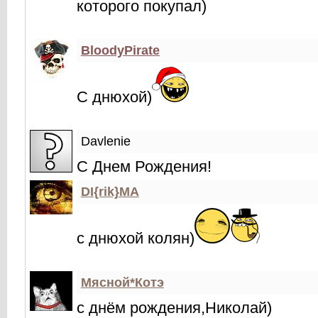
которого покупал)
BloodyPirate
С днюхой)
Davlenie
С Днем Рождения!
DI{rik}MA
с днюхой колян)
Мясной*Котэ
с днём рождения,Николай)