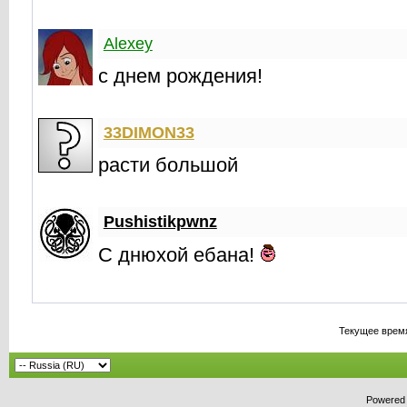
Alexey
c днем рождения!
33DIMON33
расти большой
Pushistikpwnz
С днюхой ебана!
Текущее врем
Powered b