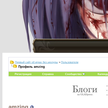
Первый сайт об играх без цензуры
>
Пользователи
Профиль amzing
Регистрация
Справка
Сообщество
Календ
amzing