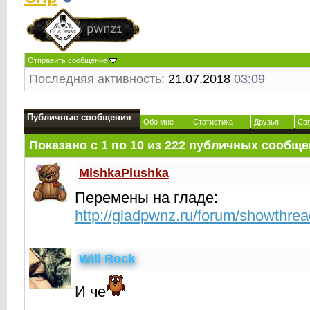
Отправить сообщение
Последняя активность:
21.07.2018
03:09
Публичные сообщения
Обо мне
Статистика
Друзья
Св
Показано с 1 по
10
из
222
публичных сообще
MishkaPlushka
Перемены на гладе:
http://gladpwnz.ru/forum/showthre
Will Rock
И че