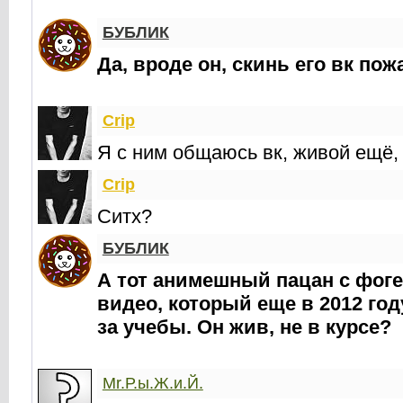
БУБЛИК
Да, вроде он, скинь его вк пож
Crip
Я с ним общаюсь вк, живой ещё, 
Crip
Ситх?
БУБЛИК
А тот анимешный пацан с фоге
видео, который еще в 2012 год
за учебы. Он жив, не в курсе?
Mr.Р.ы.Ж.и.Й.