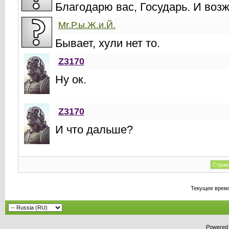
Благодарю вас, Государь. И возж
Mr.Р.ы.Ж.и.Й.
Бывает, хули нет то.
Z3170
Ну ок.
Z3170
И что дальше?
Стран
Текущее врем
Powered b