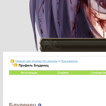
Первый сайт об играх без цензуры
>
Пользователи
Профиль Блуденец
Регистрация
Справка
Сообществ
Блуденец