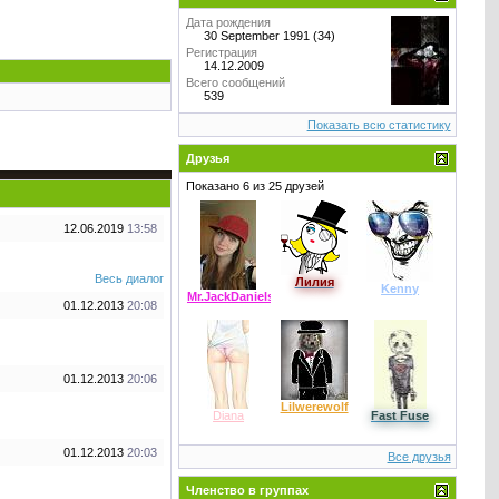
Дата рождения
30 September 1991 (34)
Регистрация
14.12.2009
Всего сообщений
539
Показать всю статистику
Друзья
Показано 6 из 25 друзей
12.06.2019
13:58
Весь диалог
Лилия
Kenny
Mr.JackDaniels
01.12.2013
20:08
01.12.2013
20:06
Lilwerewolf
Diana
Fast Fuse
01.12.2013
20:03
Все друзья
Членство в группах