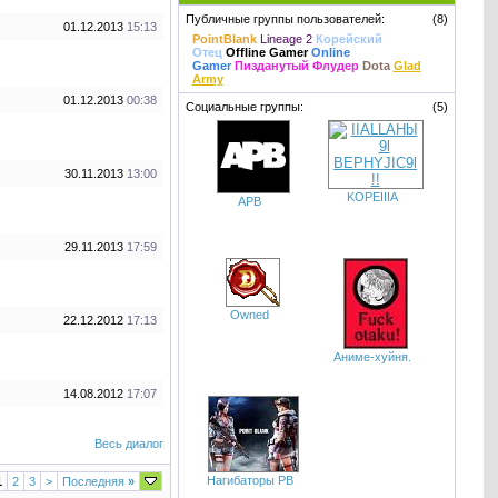
Публичные группы пользователей:
(8)
01.12.2013
15:13
PointBlank
Lineage 2
Корейский
Отец
Offline Gamer
Online
Gamer
Пизданутый Флудер
Dota
Glad
Army
01.12.2013
00:38
Социальные группы:
(5)
30.11.2013
13:00
KOPEIIIA
APB
29.11.2013
17:59
Owned
22.12.2012
17:13
Аниме-хуйня.
14.08.2012
17:07
Весь диалог
Нагибаторы PB
1
2
3
>
Последняя
»