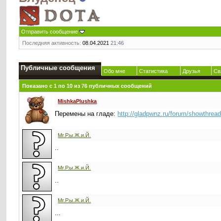
Отправить сообщение
Последняя активность:
08.04.2021
21:46
Публичные сообщения
Обо мне
Статистика
Друзья
Св
Показано с 1 по
10
из
76
публичных сообщений
MishkaPlushka
Перемены на гладе:
http://gladpwnz.ru/forum/showthrea
Mr.Р.ы.Ж.и.Й.
..
Mr.Р.ы.Ж.и.Й.
..
Mr.Р.ы.Ж.и.Й.
...