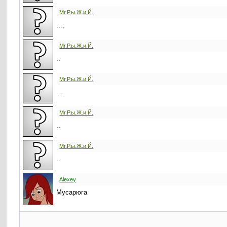
Mr.Р.ы.Ж.и.Й.
…,
Mr.Р.ы.Ж.и.Й.
..
Mr.Р.ы.Ж.и.Й.
….
Mr.Р.ы.Ж.и.Й.
..
Mr.Р.ы.Ж.и.Й.
..
Alexey
Мусарюга