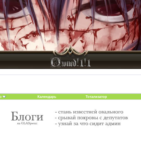
о
Календарь
Тотализатор