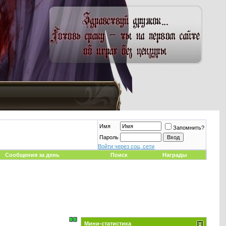
Имя
Запомнить?
Пароль
Войти через соц. сети
Сообщения за день
Поиск
Награды
Мини-статистика