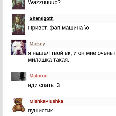
Wazzuuuup?
Shemigoth
Привет, фап машина \o
Mickey
я нашел твой вк, и он мне очень
милашка такая.
Maloron
иди спать :3
MishkaPlushka
пушистик