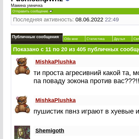
Мамина умничка
Отправить сообщение
Последняя активность:
08.06.2022
22:49
Публичные сообщения
Обо мне
Статистика
Друзья
Св
Показано с 11 по
20
из
405
публичных сообщ
MishkaPlushka
ти проста агресивний какой та, м
па поваду зокона против вас???!!
MishkaPlushka
пушистик пвнз играют в хуевые 
Shemigoth