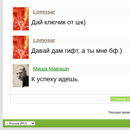
Lomosar
Дай ключик от шк)
Lomosar
Давай дам гифт, а ты мне бф.)
Миша Маваши
К успеху идешь.
Страница 2 
Текущее врем