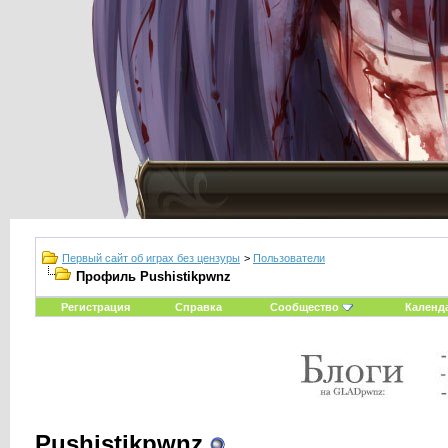
Первый сайт об играх без цензуры
>
Пользователи
Профиль Pushistikpwnz
Регистрация
Справка
Сообщество
Календ
Pushistikpwnz