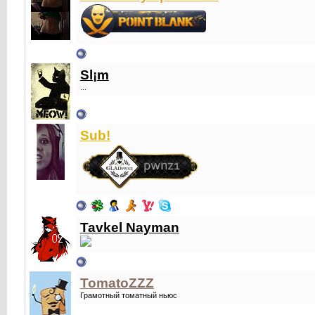
Sl¡m
...
Sub!
Tavkel Nayman
TomatoZZZ
Грамотный томатный ньюс