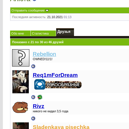
Отправить сообщение
Последняя активность:
21.10.2021
01:13
Друзья
Обо мне
Статистика
Показано с 21 по 30 из 46 друзей
Rebellion
OWNED!11!1!
Req1mForDream
Rivz
никого не кидал 3,5 года
Sladenkaya pisechka