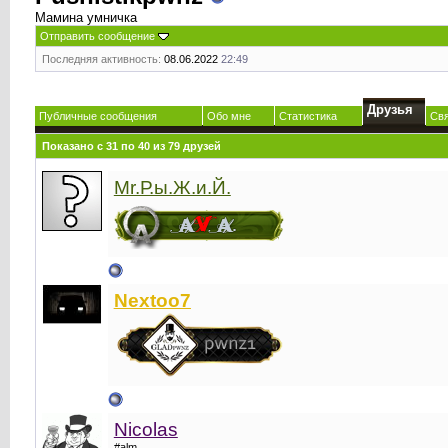
Мамина умничка
Отправить сообщение
Последняя активность:
08.06.2022
22:49
Друзья
Публичные сообщения
Обо мне
Статистика
Св
Показано с 31 по 40 из 79 друзей
Mr.Р.ы.Ж.и.Й.
Nextoo7
Nicolаs
#alm