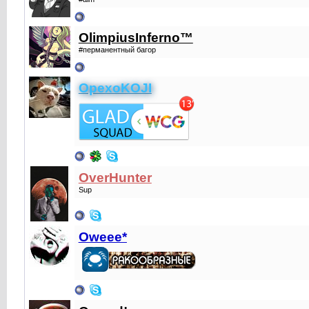
OlimpiusInferno™
#перманентный багор
OpexoKOJI
OverHunter
Sup
Oweee*