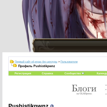
Первый сайт об играх без цензуры
>
Пользователи
Профиль Pushistikpwnz
Регистрация
Справка
Сообщество
Календ
Pushistikpwnz