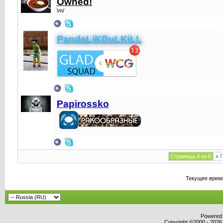
Owned!
\m/
PandaLiKDuLKiLL
Papirossko
Страница 4 из 8
«
П
Текущее врем
Powered b
Copyright ©2000 - 2026,