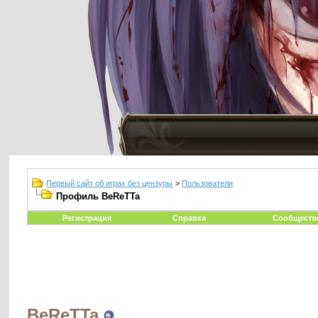
Первый сайт об играх без цензуры
>
Пользователи
Профиль BeReTTa
Регистрация
Справка
Сообществ
BeReTTa