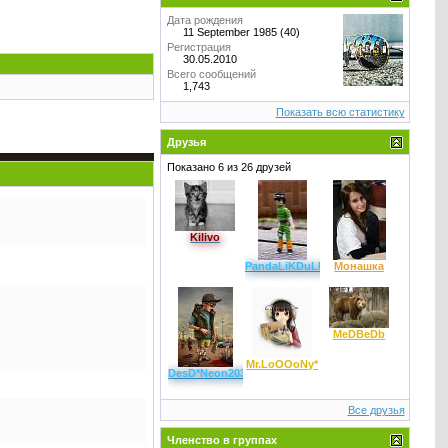
Дата рождения
11 September 1985 (40)
Регистрация
30.05.2010
Всего сообщений
1,743
Показать всю статистику
Друзья
Показано 6 из 26 друзей
Kilivo
PandaLiKDuLKiLL
Монашка
MeDBeDb
Mr.LoOOoNy*
DesD*Neon2033
Все друзья
Членство в группах