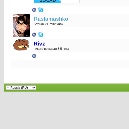
Rastamashko
Батько из PointBlank
Rivz
никого не кидал 3,5 года