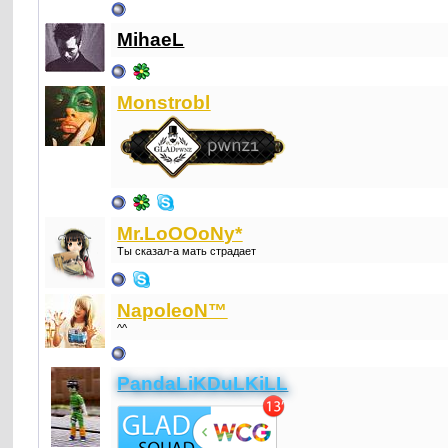
MihaeL
Monstrоbl
Mr.LoOOoNy*
Ты сказал-а мать страдает
NapoleoN™
^^
PandaLiKDuLKiLL