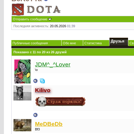
Отправить сообщение
Последняя активность:
20.05.2026
01:39
Друзья
Публичные сообщения
Обо мне
Статистика
Св
Показано с 11 по 20 из 26 друзей
JDM^_^Lover
\o
Kilivo
MeDBeDb
Bf3