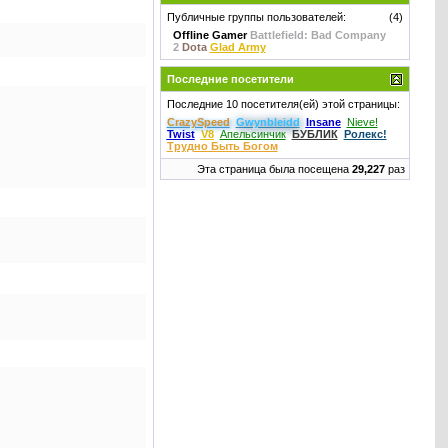
Публичные группы пользователей:
(4)
Offline Gamer
Battlefield: Bad Company
2
Dota
Glad Army
Последние посетители
Последние 10 посетителя(ей) этой страницы:
CrаzySpeed
Gwynbleidd
Insane
Nieve!
Twist
V8
Апельсинчик
БУБЛИК
Ролекс!
Трудно Быть Богом
Эта страница была посещена
29,227
раз