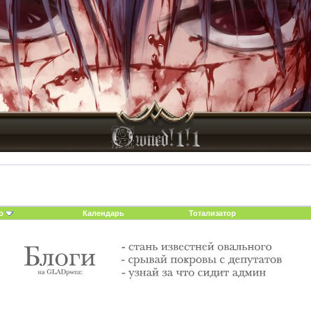
о
Календарь
Тотализатор