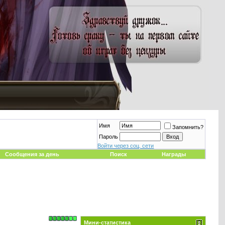
Имя
Запомнить?
Пароль
Войти через соц. сети
Сообщения за день
Поиск
Награды
Мини-статистика