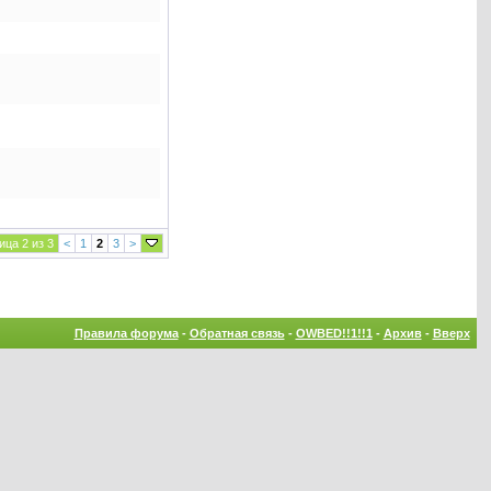
ца 2 из 3
<
1
2
3
>
Правила форума
-
Обратная связь
-
OWBED!!1!!1
-
Архив
-
Вверх