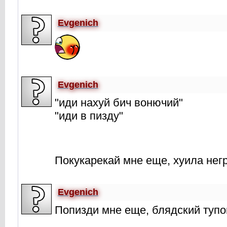
Evgenich
Evgenich
"иди нахуй бич вонючий"
"иди в пизду"
Покукарекай мне еще, хуила не
Evgenich
Попизди мне еще, блядский туп