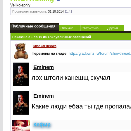
Velikolepniy
Последняя активность:
31.10.2014
11:41
Публичные сообщения
Обо мне
Статистика
Друзья
Показано с 1 по
10
из
173
публичных сообщений
MishkaPlushka
Перемены на гладе:
http://gladpwnz.ru/forum/showthrea
Eminem
лох штоли канешщ скучал
Eminem
Какие люди ебаа ты где пропалал
Кефир