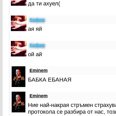
да ти ахуел(
Кефир
ая яй
Кефир
ой ай
Eminem
БАБКА ЕБАНАЯ
Eminem
Ние най-накрая стръмен страхув
протокола се разбира от нас, тоз