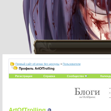
Первый сайт об играх без цензуры
>
Пользователи
Профиль ArtOfTrolling
Регистрация
Справка
Сообщество
Календ
ArtOfTrolling