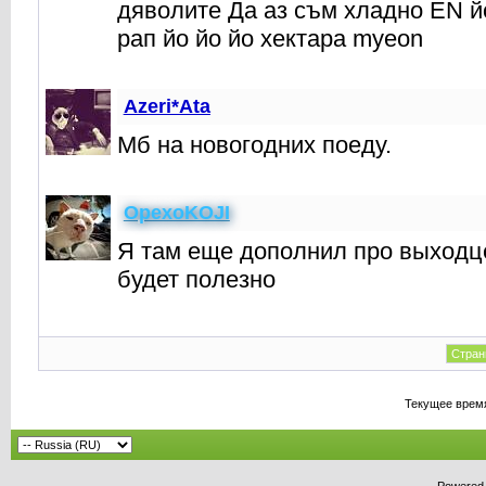
дяволите Да аз съм хладно EN й
рап йо йо йо хектара myeon
Azeri*Ata
Мб на новогодних поеду.
OpexoKOJI
Я там еще дополнил про выходце
будет полезно
Стран
Текущее врем