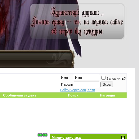
Имя
Запомнить?
Пароль
Войти через соц. сети
Сообщения за день
Поиск
Награды
Мини-статистика