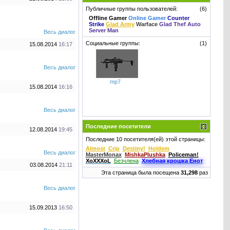
Публичные группы пользователей:
(6)
Offline Gamer
Online Gamer
Counter
Strike
Glad Army
Warface
Glad Thef Auto
Server Man
Весь диалог
Социальные группы:
(1)
15.08.2014
16:17
Весь диалог
mp7
15.08.2014
16:16
Весь диалог
Последние посетители
12.08.2014
19:45
Последние 10 посетителя(ей) этой страницы:
Almost
Crip
Destiny!
Holdem
Весь диалог
MasterMonax
MishkaPlushka
Policeman!
XoXXXoL
Безчлена
Хлебная крошкa Енот
03.08.2014
21:11
Эта страница была посещена
31,298
раз
Весь диалог
15.09.2013
16:50