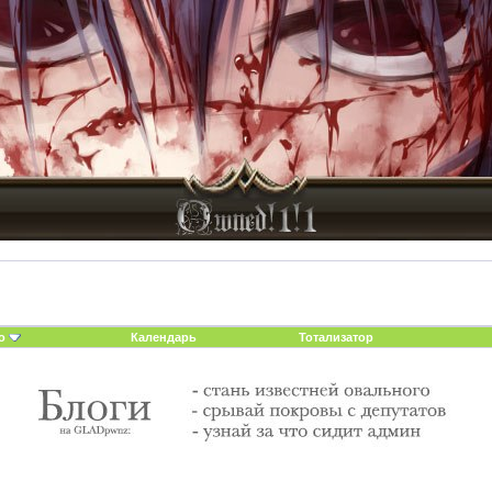
о
Календарь
Тотализатор