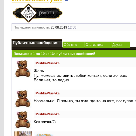
Последняя активность:
23.08.2019
12:38
Публичные сообщения
Обо мне
Статистика
Друзья
Показано с 1 по
10
из
134
публичных сообщений
MishkaPlushka
Жаль
Ну, можешь оставить любой контакт, если хочешь
Если нет, то ладно
MishkaPlushka
Нормально! Я помню, ты жил где-то на юге, поступал 
MishkaPlushka
Как жизнь?)
~UserNya~