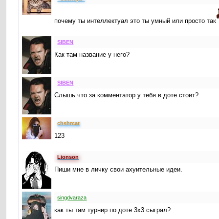
почему ты интеллектуал это ты умный или просто так
SIBEN
Как там название у него?
SIBEN
Слышь что за комментатор у тебя в доте стоит?
chshrcat
123
Lionson
Пиши мне в личку свои ахуительные идеи.
singdvaraza
как ты там турнир по доте 3х3 сыграл?