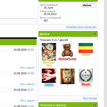
Дата рождения
26 June
Регистрация
25.04.2012
Всего сообщений
987
Показать всю статистику
Друзья
Показано 6 из 7 друзей
24.08.2019
02:53
SiBear
MishkaPlushka
Mountain
Dew
Весь диалог
22.08.2019
15:59
Весь диалог
Woody
Кефир
*
23.04.2018
10:37
Все друзья
Весь диалог
Членство в группах
21.08.2014
22:08