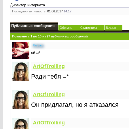
Директор интернета.
Последняя активность:
01.06.2017
14:17
Публичные сообщения
Обо мне
Статистика
Друзья
Показано с 1 по
10
из
27
публичных сообщений
Кефир
ой ай
ArtOfTrolling
Ради тебя =*
ArtOfTrolling
Он придлагал, но я атказался
ArtOfTrolling