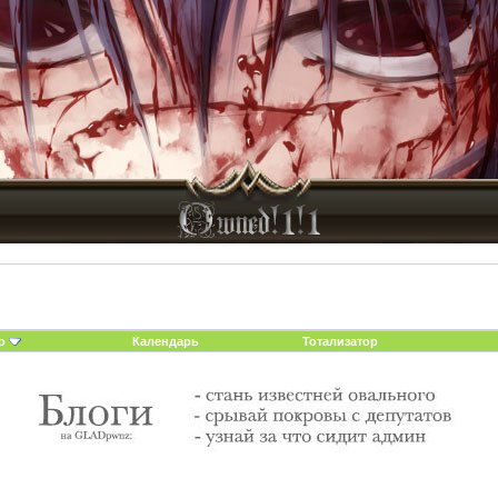
о
Календарь
Тотализатор