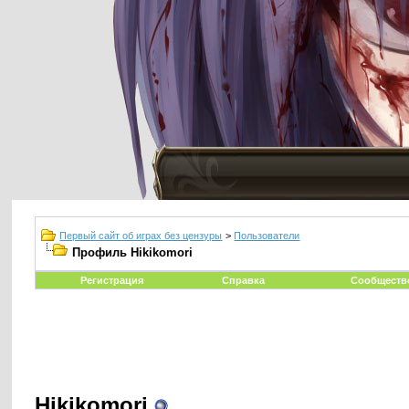
Первый сайт об играх без цензуры
>
Пользователи
Профиль Hikikomori
Регистрация
Справка
Сообществ
Hikikomori