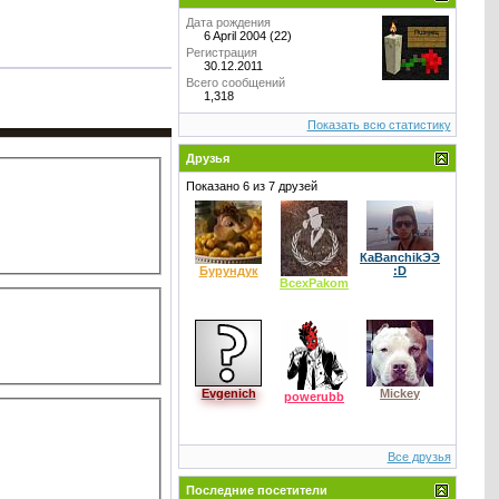
Дата рождения
6 April 2004 (22)
Регистрация
30.12.2011
Всего сообщений
1,318
Показать всю статистику
Друзья
Показано 6 из 7 друзей
КаВаnchikЭЭ
Бурундук
:D
BcexPakom
Evgenich
Mickey
powerubb
Все друзья
Последние посетители