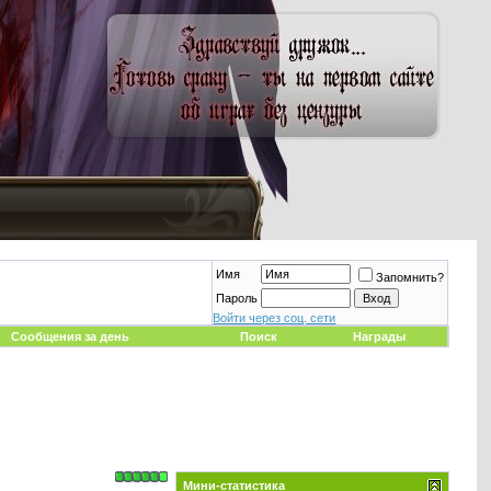
Имя
Запомнить?
Пароль
Войти через соц. сети
Сообщения за день
Поиск
Награды
Мини-статистика