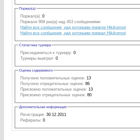
Поржал(а)
Поржал(а):
0
Поржали 909 раз(а) над 453 сообщениями
Найти все сообщения, над которыми поржли Hikikomori
Найти все сообщения, над которыми поржал Hikikomori
Статистика турнира
Присоединиться к турниру:
0
Турниры выиграл:
0
Оценка содержимого
Получено положительных оценок:
13
Получено отрицательных оценок:
86
Присвоено положительных оценок:
13
Присвоено отрицательных оценок:
80
Дополнительная информация
Регистрация:
30.12.2011
Рефералы:
0