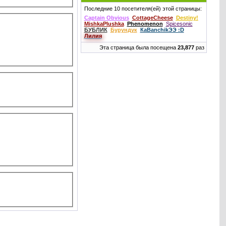
Последние 10 посетителя(ей) этой страницы:
Captain Obvious
CottageCheese
Destiny!
MishkaPlushka
Phenomenоn
Spicesonic
БУБЛИК
Бурундук
КаВаnchikЭЭ :D
Лилия
Эта страница была посещена
23,877
раз