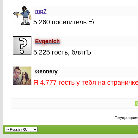
mp7
5,260 посетитель =\
Evgenich
5,225 гость, блятЪ
Gennery
Я 4.777 гость у тебя на страничке
С
Текущее врем