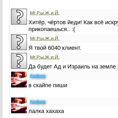
Mr.Р.ы.Ж.и.Й.
Хитёр, чёртов йеди! Как всё искр
прикопаешься.. :(
Mr.Р.ы.Ж.и.Й.
Я твой 6040 клиент.
Mr.Р.ы.Ж.и.Й.
Да будет Ад и Израиль на земле
Кефир
в скайпе пиши
Кефир
лалка хахаха