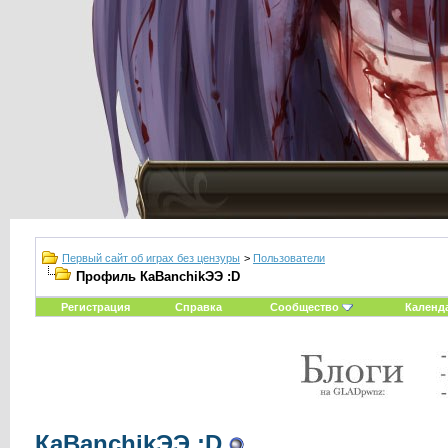
Первый сайт об играх без цензуры
>
Пользователи
Профиль КаВаnchikЭЭ :D
Регистрация
Справка
Сообщество
Календ
КаВаnchikЭЭ :D