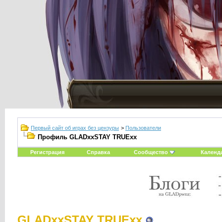
Первый сайт об играх без цензуры
>
Пользователи
Профиль GLADxxSTAY TRUExx
Регистрация
Справка
Сообщество
Календ
GLADxxSTAY TRUExx