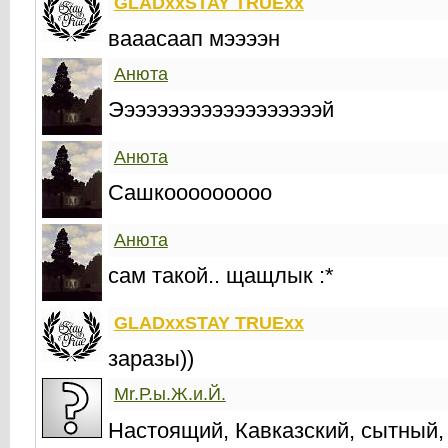
GLADxxSTAY TRUExx
вааасаап мээээн
Анюта
Эээээээээээээээээээй
Анюта
Сашкооооооооо
Анюта
сам такой.. щащлык :*
GLADxxSTAY TRUExx
заразы))
Mr.Р.ы.Ж.и.Й.
Настоящий, Кавказский, сытный,