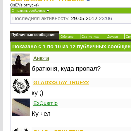
QsE*(в отпуске)
Отправить сообщение
Последняя активность:
29.05.2012
23:06
Публичные сообщения
Обо мне
Статистика
Друзья
Св
Показано с 1 по
10
из
12
публичных сообщен
Анюта
братюня, куда пропал?
GLADxxSTAY TRUExx
ку ;)
ExQusmio
Ку чел