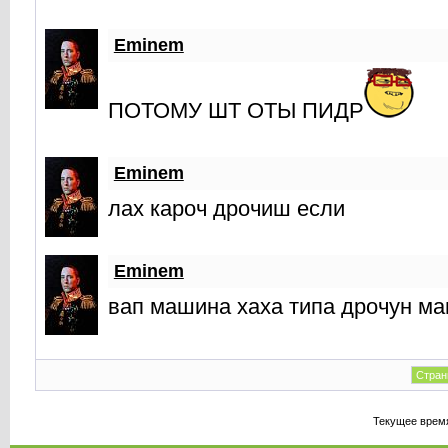
Eminem
ПОТОМУ ШТ ОТЫ ПИДР
Eminem
лах кароч дрочиш если
Eminem
вап машина хаха типа дрочун м
Стран
Текущее врем