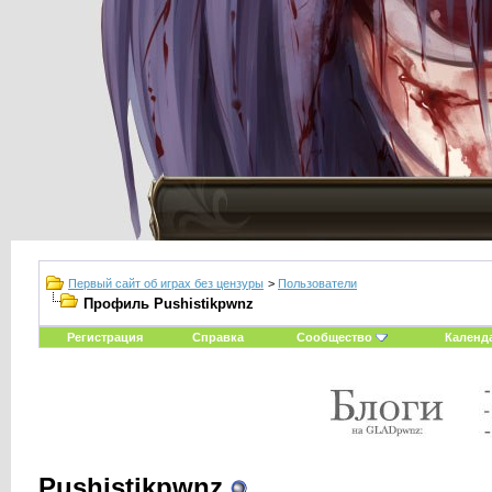
Первый сайт об играх без цензуры
>
Пользователи
Профиль Pushistikpwnz
Регистрация
Справка
Сообщество
Календ
Pushistikpwnz