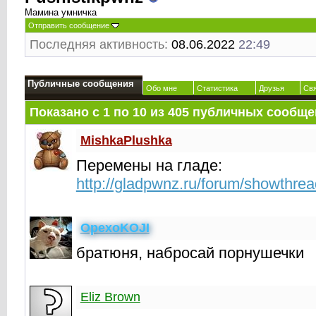
Мамина умничка
Отправить сообщение
Последняя активность:
08.06.2022
22:49
Публичные сообщения
Обо мне
Статистика
Друзья
Св
Показано с 1 по
10
из
405
публичных сообще
MishkaPlushka
Перемены на гладе:
http://gladpwnz.ru/forum/showthre
OpexoKOJI
братюня, набросай порнушечки
Eliz Brown