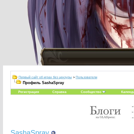
Первый сайт об играх без цензуры
>
Пользователи
Профиль SashaSpray
Регистрация
Справка
Сообщество
Календ
SashaSpray