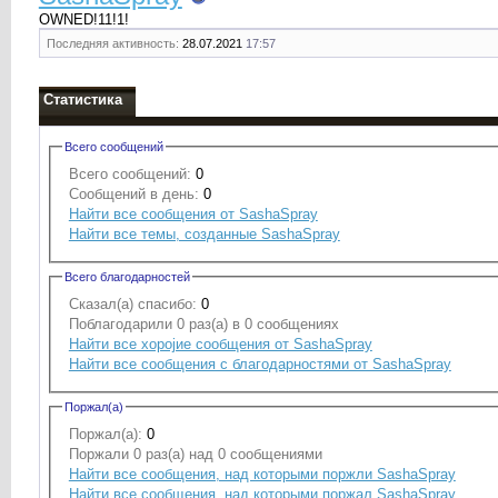
OWNED!11!1!
Последняя активность:
28.07.2021
17:57
Статистика
Всего сообщений
Всего сообщений:
0
Сообщений в день:
0
Найти все сообщения от SashaSpray
Найти все темы, созданные SashaSpray
Всего благодарностей
Сказал(а) спасибо:
0
Поблагодарили 0 раз(а) в 0 сообщениях
Найти все хоројие сообщения от SashaSpray
Найти все сообщения с благодарностями от SashaSpray
Поржал(а)
Поржал(а):
0
Поржали 0 раз(а) над 0 сообщениями
Найти все сообщения, над которыми поржли SashaSpray
Найти все сообщения, над которыми поржал SashaSpray