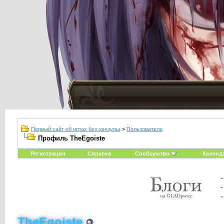
Первый сайт об играх без цензуры
>
Пользователи
Профиль TheEgoiste
Регистрация
Справка
Сообщество
Календ
TheEgoiste