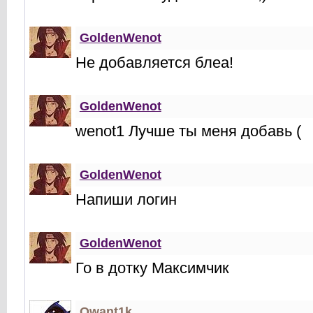
GoldenWenot
Не добавляется блеа!
GoldenWenot
wenot1 Лучше ты меня добавь (
GoldenWenot
Напиши логин
GoldenWenot
Го в дотку Максимчик
Qwant1k