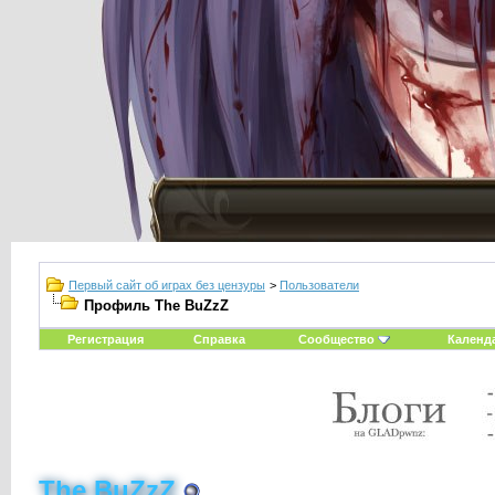
Первый сайт об играх без цензуры
>
Пользователи
Профиль The BuZzZ
Регистрация
Справка
Сообщество
Календ
The BuZzZ