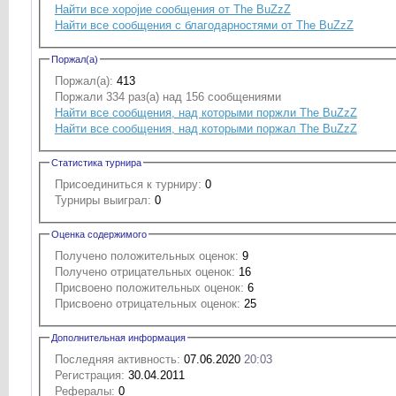
Найти все хоројие сообщения от The BuZzZ
Найти все сообщения с благодарностями от The BuZzZ
Поржал(а)
Поржал(а):
413
Поржали 334 раз(а) над 156 сообщениями
Найти все сообщения, над которыми поржли The BuZzZ
Найти все сообщения, над которыми поржал The BuZzZ
Статистика турнира
Присоединиться к турниру:
0
Турниры выиграл:
0
Оценка содержимого
Получено положительных оценок:
9
Получено отрицательных оценок:
16
Присвоено положительных оценок:
6
Присвоено отрицательных оценок:
25
Дополнительная информация
Последняя активность:
07.06.2020
20:03
Регистрация:
30.04.2011
Рефералы:
0