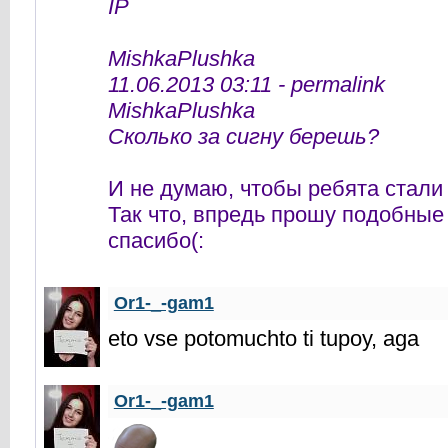
IP
MishkaPlushka
11.06.2013 03:11 - permalink
MishkaPlushka
Сколько за сигну берешь?
И не думаю, чтобы ребята стали 
Так что, впредь прошу подобные 
спасибо(:
Or1-_-gam1
eto vse potomuchto ti tupoy, aga
Or1-_-gam1