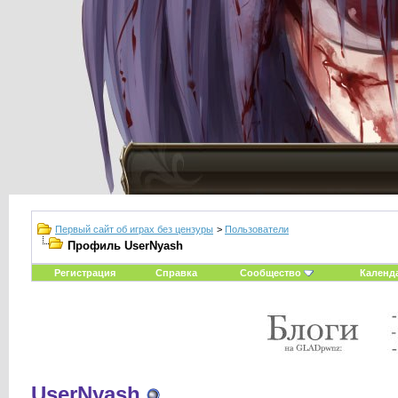
Первый сайт об играх без цензуры
>
Пользователи
Профиль UserNyash
Регистрация
Справка
Сообщество
Календ
UserNyash