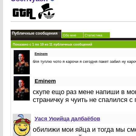
Публичные сообщения
Обо мне
Статистика
Показано с 1 по
10
из
11
публичных сообщений
Eminem
бля туплю чото я карочи я сегодня пакет забил ну каро
Eminem
скупе ещо раз мене напиши в мою
страничку я чуить не спалился с
Уася Уюийца далбаёбов
обилижи мои яйца и тогда мы с