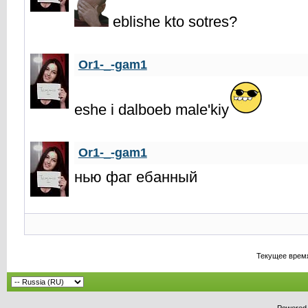
eblishe kto sotres?
Or1-_-gam1
eshe i dalboeb male'kiy
Or1-_-gam1
нью фаг ебанный
Текущее врем