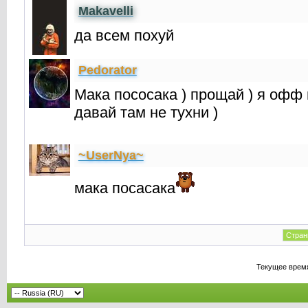
Makavelli
да всем похуй
Реdorator
Мака пососака ) прощай ) я офф 
давай там не тухни )
~UserNya~
мака посасака
Стран
Текущее врем