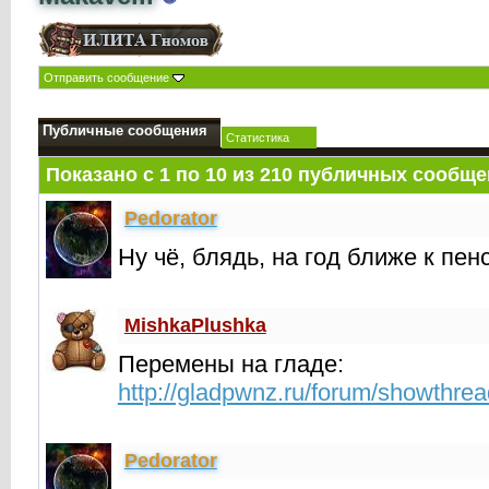
Отправить сообщение
Публичные сообщения
Статистика
Показано с 1 по
10
из
210
публичных сообще
Реdorator
Ну чё, блядь, на год ближе к пен
MishkaPlushka
Перемены на гладе:
http://gladpwnz.ru/forum/showthre
Реdorator