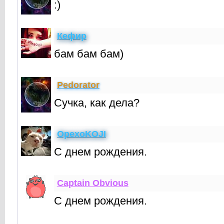
:)
Кефир
бам бам бам)
Реdorator
Cучка, как дела?
OpexoKOJI
С днем рождения.
Captain Obvious
С днем рождения.