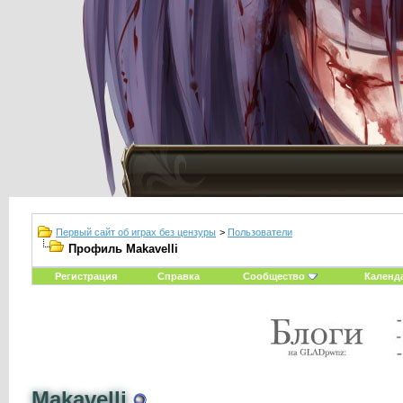
Первый сайт об играх без цензуры
>
Пользователи
Профиль Makavelli
Регистрация
Справка
Сообщество
Календ
Makavelli