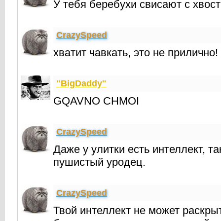
У тебя беребухи свисают с хвост
CrаzySpeed
хватит чавкать, это не прилично!
"BigDaddy"
GQAVNO CHMOI
CrаzySpeed
Даже у улитки есть интеллект, та
пушистый уродец.
CrаzySpeed
Твой интеллект не может раскрыт