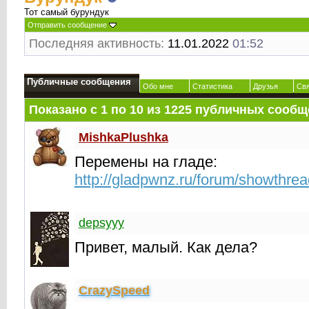
Тот самый бурундук
Отправить сообщение
Последняя активность:
11.01.2022
01:52
Публичные сообщения
Обо мне
Статистика
Друзья
Св
Показано с 1 по
10
из
1225
публичных сообщ
MishkaPlushka
Перемены на гладе:
http://gladpwnz.ru/forum/showthre
depsyyy
Привет, малый. Как дела?
CrаzySpeed