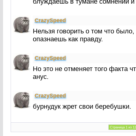
блуждаешь в тумане сомнений и 
CrаzySpeed
Нельзя говорить о том что было, 
опазнаешь как правду.
CrаzySpeed
Но это не отменяет того факта ч
анус.
CrаzySpeed
бурнудук жрет свои беpебушки.
Страница 1 из 1