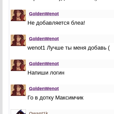
GoldenWenot
Не добавляется блеа!
GoldenWenot
wenot1 Лучше ты меня добавь (
GoldenWenot
Напиши логин
GoldenWenot
Го в дотку Максимчик
Qwant1k