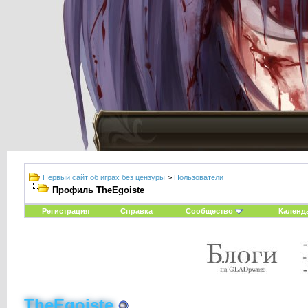
Первый сайт об играх без цензуры
>
Пользователи
Профиль TheEgoiste
Регистрация
Справка
Сообщество
Календ
TheEgoiste