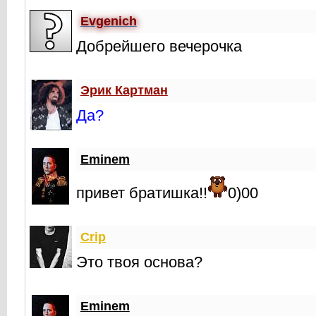
Evgenich
Добрейшего вечерочка
Эрик Картман
Да?
Eminem
привет братишка!!
0)00
Crip
Это твоя основа?
Eminem