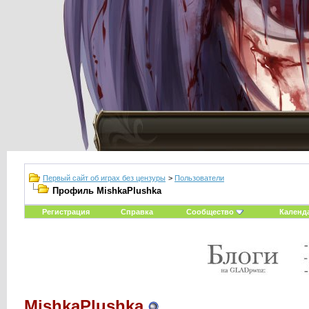
Первый сайт об играх без цензуры
>
Пользователи
Профиль MishkaPlushka
Регистрация
Справка
Сообщество
Календ
MishkaPlushka