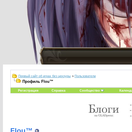
Первый сайт об играх без цензуры
>
Пользователи
Профиль Flou™
Регистрация
Справка
Сообщество
Календ
Flou™