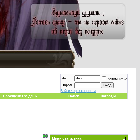
Имя
Запомнить?
Пароль
Войти через соц. сети
Сообщения за день
Поиск
Награды
Мини-статистика