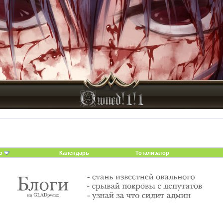
о
Календарь
Тотализатор