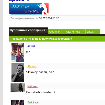
Последняя активность:
31.07.2014
00:07
Публичные сообщения
Обо мне
Статистика
Друзья
Показано с 1 по
10
из
13
публичных сообщений
sp1k3
mb
Almost
Skilovoy pacan, da?
Maloron
Do vstre4i v finale :D
BadUncle