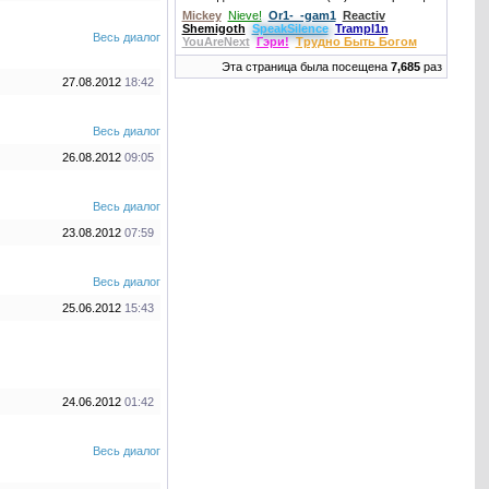
Mickey
Nieve!
Or1-_-gam1
Reactiv
Shemigoth
SpeakSilence
Trampl1n
Весь диалог
YouAreNext
Гэри!
Трудно Быть Богом
Эта страница была посещена
7,685
раз
27.08.2012
18:42
Весь диалог
26.08.2012
09:05
Весь диалог
23.08.2012
07:59
Весь диалог
25.06.2012
15:43
24.06.2012
01:42
Весь диалог