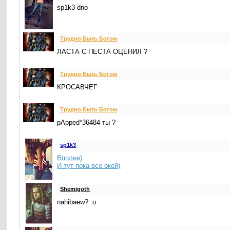
sp1k3 dno
Трудно Быть Богом
ЛАСТА С ПЕСТА ОЦЕНИЛ ?
Трудно Быть Богом
КРОСАВЧЕГ
Трудно Быть Богом
pApped*36484 ты ?
sp1k3
Вполне)
И тут пока все окей)
Shemigoth
nahibaew? :o