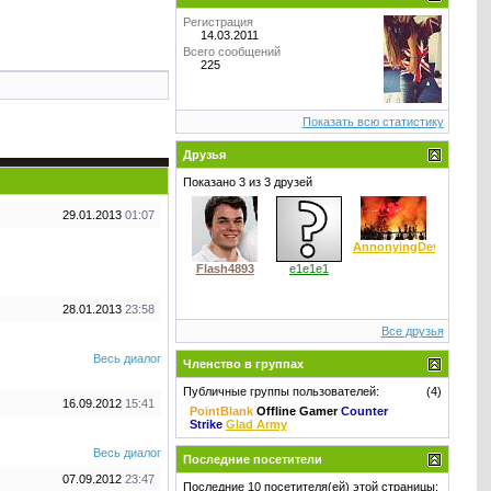
Регистрация
14.03.2011
Всего сообщений
225
Показать всю статистику
Друзья
Показано 3 из 3 друзей
29.01.2013
01:07
AnnonyingDevil
Flash4893
e1e1e1
28.01.2013
23:58
Все друзья
Весь диалог
Членство в группах
Публичные группы пользователей:
(4)
16.09.2012
15:41
PointBlank
Offline Gamer
Counter
Strike
Glad Army
Весь диалог
Последние посетители
07.09.2012
23:47
Последние 10 посетителя(ей) этой страницы: