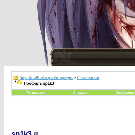
Первый сайт об играх без цензуры
>
Пользователи
Профиль sp1k3
Регистрация
Справка
Сообществ
sp1k3