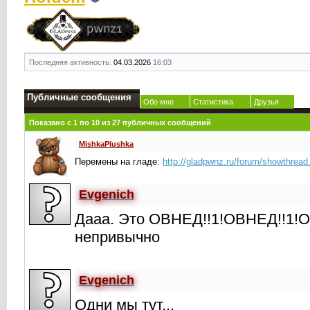
Последняя активность:
04.03.2026
16:03
Публичные сообщения
Обо мне
Статистика
Друзья
Показано с 1 по
10
из
27
публичных сообщений
MishkaPlushka
Перемены на гладе:
http://gladpwnz.ru/forum/showthrea
Evgenich
Дааа. Это ОВНЕД!!1!ОВНЕД!!1!О
непривычно
Evgenich
Одни мы тут...