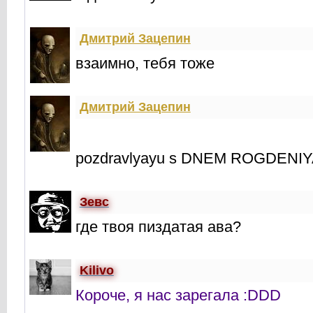
Дмитрий Зацепин
взаимно, тебя тоже
Дмитрий Зацепин
pozdravlyayu s DNEM ROGDENI
Зевс
где твоя пиздатая ава?
Kilivo
Короче, я нас зарегала :DDD