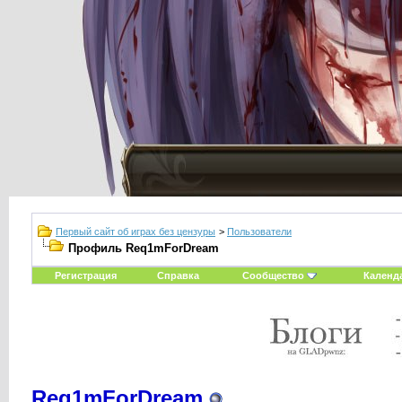
Первый сайт об играх без цензуры
>
Пользователи
Профиль Req1mForDream
Регистрация
Справка
Сообщество
Календ
Req1mForDream