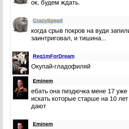
ок, будем ждать.
CrаzySpeed
когда срыв покров на вуди запил
заинтриговал, и тишина...
Req1mForDream
Окупай-гладофиляй
Eminem
ебать она пиздючка мене 17 уже
искать которые старше на 10 лет
дают
Eminem