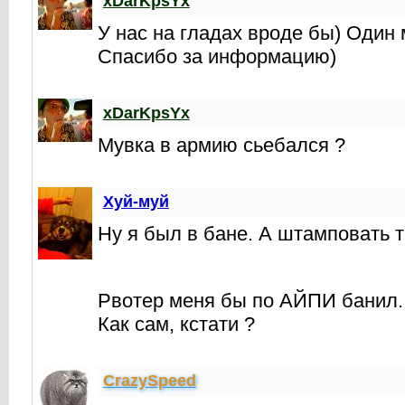
xDarKpsYx
У нас на гладах вроде бы) Один 
Спасибо за информацию)
xDarKpsYx
Мувка в армию сьебался ?
Хуй-муй
Ну я был в бане. А штамповать т
Рвотер меня бы по АЙПИ банил
Как сам, кстати ?
CrаzySpeed