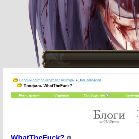
Первый сайт об играх без цензуры
>
Пользователи
Профиль WhatTheFuck?
Регистрация
Справка
Сообщество
Календ
WhatTheFuck?