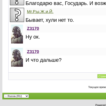
Благодарю вас, Государь. И возж
Mr.Р.ы.Ж.и.Й.
Бывает, хули нет то.
Z3170
Ну ок.
Z3170
И что дальше?
Стран
Текущее врем
Powered b