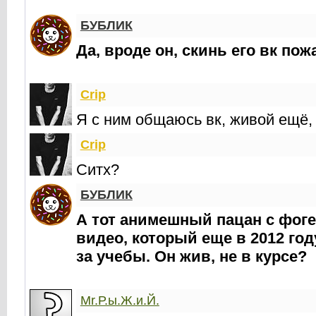
БУБЛИК
Да, вроде он, скинь его вк пож
Crip
Я с ним общаюсь вк, живой ещё, 
Crip
Ситх?
БУБЛИК
А тот анимешный пацан с фоге
видео, который еще в 2012 год
за учебы. Он жив, не в курсе?
Mr.Р.ы.Ж.и.Й.