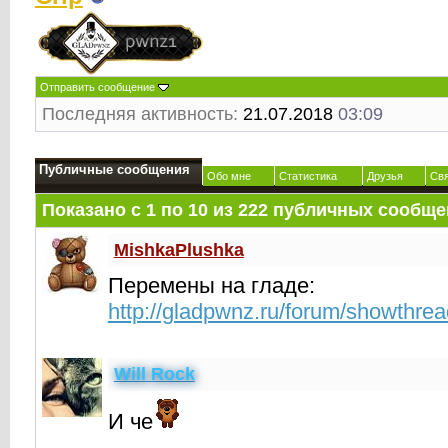
Отправить сообщение
Последняя активность:
21.07.2018
03:09
Публичные сообщения
Обо мне
Статистика
Друзья
Св
Показано с 1 по
10
из
222
публичных сообще
MishkaPlushka
Перемены на гладе:
http://gladpwnz.ru/forum/showthre
Will Rock
И че