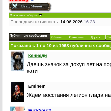
Отправить сообщение
Последняя активность:
14.06.2026
16:23
Публичные сообщения
Обо мне
Статистика
Друзья
Св
Показано с 1 по
10
из
1968
публичных сообщ
Кеннеди
Даешь значок за дохуя лет на по
катит
Eminem
Ждем восстания легион глада н
FuckYou™