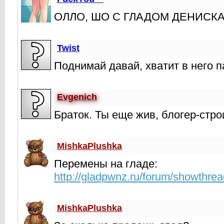
ОЛЛО, ШО С ГЛАДОМ ДЕНИСК
Twist
Поднимай давай, хватит в него п
Evgenich
Браток. Ты еще жив, блогер-стро
MishkaPlushka
Перемены на гладе:
http://gladpwnz.ru/forum/showthre
MishkaPlushka