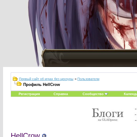
Первый сайт об играх без цензуры
>
Пользователи
Профиль HellCrow
Регистрация
Справка
Сообщество
Календ
HellCrow