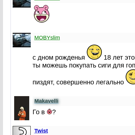
MOBYslim
с дном рожденья
18 лет это
ты можешь покупать сиги для го
пиздят, совершенно легально
Makavelli
Го в
?
Twist