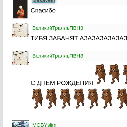
Makavelli
Спасибо
ВеликийТралльПВНЗ
ТИБЯ ЗАБАНЯТ АЗАЗАЗАЗАЗА
ВеликийТралльПВНЗ
С ДНЕМ РОЖДЕНИЯ
MOBYslim