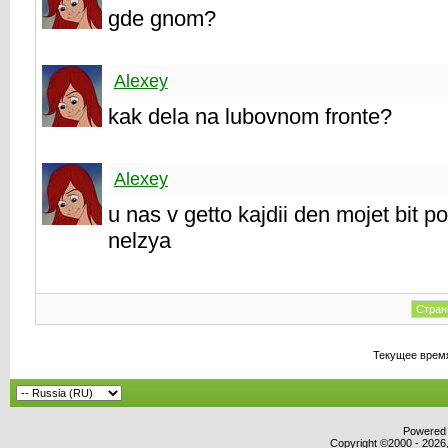
gde gnom?
Alexey
kak dela na lubovnom fronte?
Alexey
u nas v getto kajdii den mojet bit 
nelzya
Стран
Текущее врем
Powered b
Copyright ©2000 - 2026,