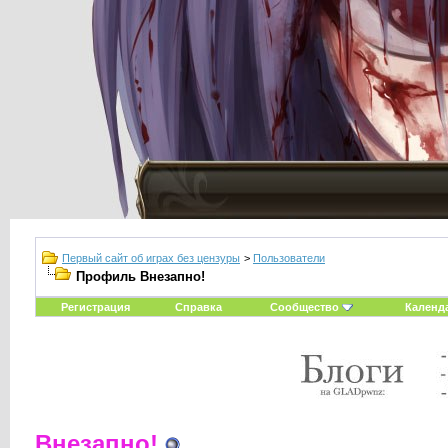
Первый сайт об играх без цензуры
>
Пользователи
Профиль Внезапнo!
Регистрация
Справка
Сообщество
Календ
Внезапнo!