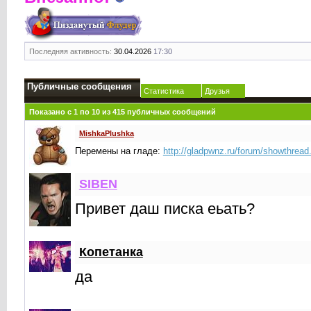
Последняя активность:
30.04.2026
17:30
Публичные сообщения
Статистика
Друзья
Показано с 1 по
10
из
415
публичных сообщений
MishkaPlushka
Перемены на гладе:
http://gladpwnz.ru/forum/showthrea
SIBEN
Привет даш писка еьать?
Копетанка
да