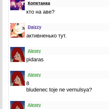
Копетанка
кто на аве?
Daizzy
активненько тут.
Alexey
pidaras
Alexey
8
bludenec toje ne vernulsya?
Alexey