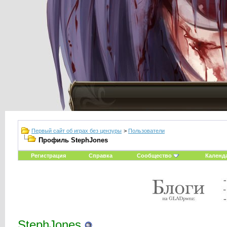
Первый сайт об играх без цензуры
>
Пользователи
Профиль StephJones
Регистрация
Справка
Сообщество
Календ
StephJones