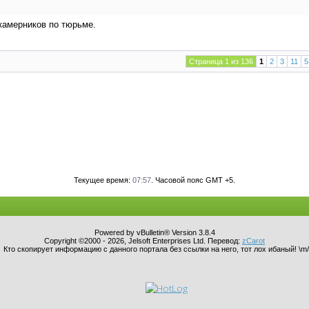
окамерников по тюрьме.
Страница 1 из 136
1
2
3
11
5
Текущее время:
07:57
. Часовой пояс GMT +5.
Powered by vBulletin® Version 3.8.4
Copyright ©2000 - 2026, Jelsoft Enterprises Ltd. Перевод:
zCarot
Кто скопирует информацию с данного портала без ссылки на него, тот лох ибаный! \m/