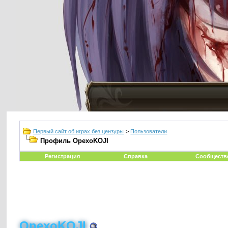
Первый сайт об играх без цензуры
>
Пользователи
Профиль OpexoKOJI
Регистрация
Справка
Сообществ
OpexoKOJI