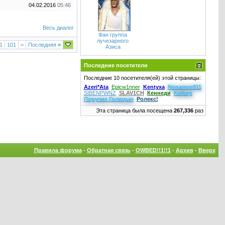
04.02.2016
05:46
Весь диалог
Фан группа
лучезарного
1
101
>
Последняя
»
Азиса
Последние посетители
Последние 10 посетителя(ей) этой страницы:
Azeri*Ata
Epicw1nner
Kentyxa
Nonamee911
SIBENPWNZ
SLAV1CH
Кеннеди
Кефир
Поручик Голицын
Ролекс!
Эта страница была посещена
267,336
раз
Правила форума
-
Обратная связь
-
OWBED!!1!!1
-
Архив
-
Вверх