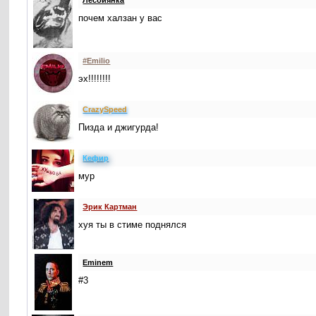
Лесбиянка
почем халзан у вас
#Emilio
эх!!!!!!!!
CrаzySpeed
Пизда и джигурда!
Кефир
мур
Эрик Картман
хуя ты в стиме поднялся
Eminem
#3