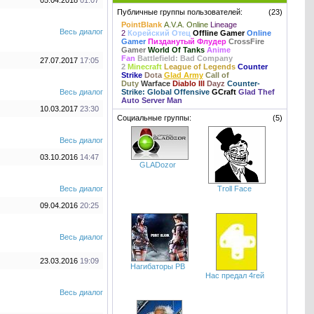
05.04.2018
01:07
Публичные группы пользователей:
(23)
PointBlank
A.V.A. Online
Lineage
Весь диалог
2
Корейский Отец
Offline Gamer
Online
Gamer
Пизданутый Флудер
CrossFire
Gamer
World Of Tanks
Anime
Fan
Battlefield: Bad Company
27.07.2017
17:05
2
Minecraft
League of Legends
Counter
Strike
Dota
Glad Army
Call of
Duty
Warface
Diablo III
Dayz
Counter-
Весь диалог
Strike: Global Offensive
GCraft
Glad Thef
Auto Server Man
10.03.2017
23:30
Социальные группы:
(5)
Весь диалог
03.10.2016
14:47
GLADozor
Весь диалог
Troll Face
09.04.2016
20:25
Весь диалог
23.03.2016
19:09
Нагибаторы PB
Нас предал 4гей
Весь диалог