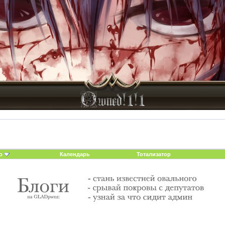
о
Календарь
Тотализатор