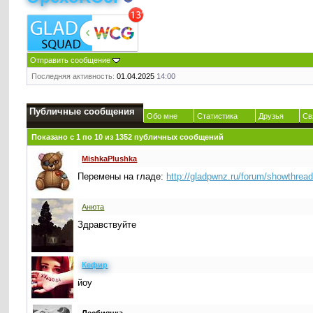
Отправить сообщение
Последняя активность:
01.04.2025
14:00
Публичные сообщения
Обо мне
Статистика
Друзья
Св
Показано с 1 по
10
из
1352
публичных сообщений
MishkaPlushka
Перемены на гладе:
http://gladpwnz.ru/forum/showthrea
Анюта
Здравствуйте
Кефир
йоу