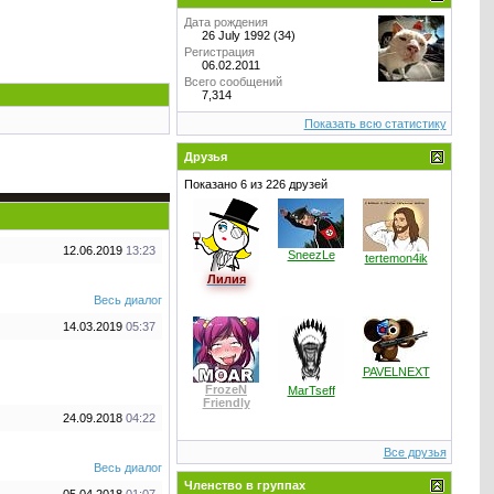
Дата рождения
26 July 1992 (34)
Регистрация
06.02.2011
Всего сообщений
7,314
Показать всю статистику
Друзья
Показано 6 из 226 друзей
12.06.2019
13:23
SneezLe
tertemon4ik
Лилия
Весь диалог
14.03.2019
05:37
PAVELNEXT
FrozeN
MarTseff
Friendly
24.09.2018
04:22
Все друзья
Весь диалог
Членство в группах