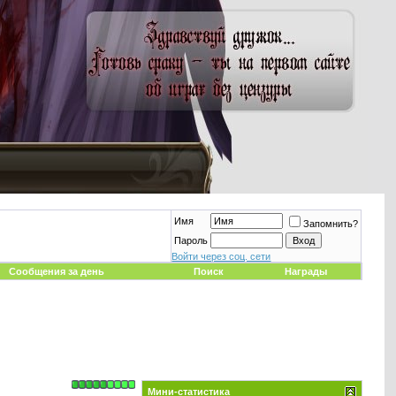
Имя
Запомнить?
Пароль
Войти через соц. сети
Сообщения за день
Поиск
Награды
Мини-статистика