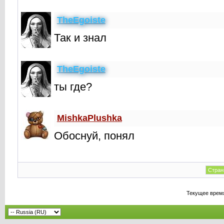
TheEgoiste
Так и знал
TheEgoiste
ты где?
MishkaPlushka
Обоснуй, понял
Стран
Текущее врем