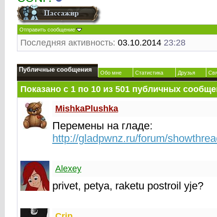
Отправить сообщение
Последняя активность:
03.10.2014
23:28
Публичные сообщения
Обо мне
Статистика
Друзья
Св
Показано с 1 по
10
из
501
публичных сообще
MishkaPlushka
Перемены на гладе:
http://gladpwnz.ru/forum/showthre
Alexey
privet, petya, raketu postroil yje?
Crip