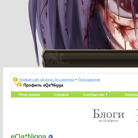
Первый сайт об играх без цензуры
>
Пользователи
Профиль eQa*Nigga
Регистрация
Справка
Сообщество
Календ
eQa*Nigga