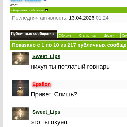
what
Отправить сообщение
Последняя активность:
13.04.2026
01:24
Публичные сообщения
Обо мне
Статистика
Друзья
Св
Показано с 1 по
10
из
217
публичных сообще
Sweet_Lips
нихуя ты потлатый говнарь
Epsilon
Привет. Спишь?
Sweet_Lips
это ты охуел!