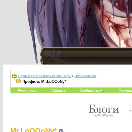
Первый сайт об играх без цензуры
>
Пользователи
Профиль Mr.LoOOoNy*
Регистрация
Справка
Сообщество
Календ
Mr.LoOOoNy*