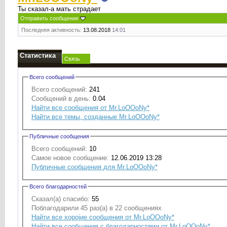
Ты сказал-а мать страдает
Отправить сообщение
Последняя активность:
13.08.2018
14:01
Статистика
Связь
Всего сообщений
Всего сообщений:
241
Сообщений в день:
0.04
Найти все сообщения от Mr.LoOOoNy*
Найти все темы, созданные Mr.LoOOoNy*
Публичные сообщения
Всего сообщений:
10
Самое новое сообщение:
12.06.2019 13:28
Публичные сообщения для Mr.LoOOoNy*
Всего благодарностей
Сказал(а) спасибо:
55
Поблагодарили 45 раз(а) в 22 сообщениях
Найти все хоројие сообщения от Mr.LoOOoNy*
Найти все сообщения с благодарностями от Mr.LoOOoNy*