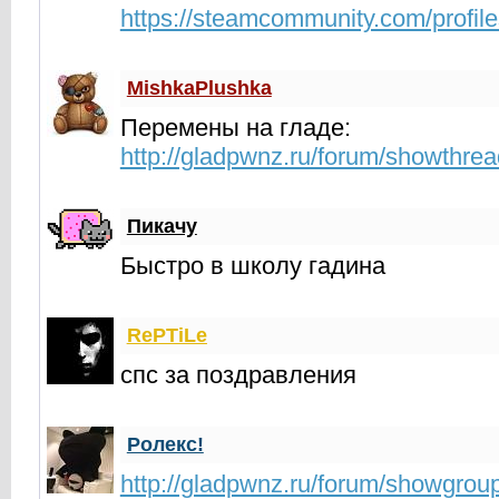
https://steamcommunity.com/profi
MishkaPlushka
Перемены на гладе:
http://gladpwnz.ru/forum/showthre
Пикачу
Быстро в школу гадина
RePTiLe
спс за поздравления
Ролекс!
http://gladpwnz.ru/forum/showgrou