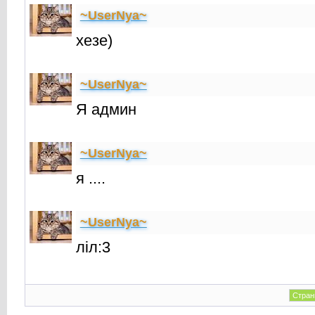
~UserNya~
хезе)
~UserNya~
Я админ
~UserNya~
я ....
~UserNya~
лiл:3
Стран