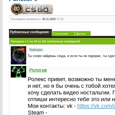
Последняя активность:
30.11.2025
17:22
Публичные сообщения
Статистика
Друзья
Показано с 1 по
10
из
131
публичных сообщений
Реdorator
Ты скоро зайдешь сюда, и если ты не пидорас, ты сдел
Ролегив
Ролекс привет, возможно ты мен
и нет, но я бы очень с тобой хоте
хочу сделать видео ностальгии.
отпиши интересно тебе это или н
Мои контакты: vk -
https://vk.com
Steam -