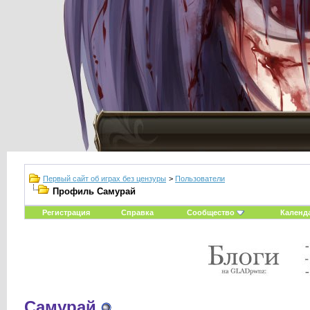
Первый сайт об играх без цензуры
>
Пользователи
Профиль Caмурaй
Регистрация
Справка
Сообщество
Календ
Caмурaй